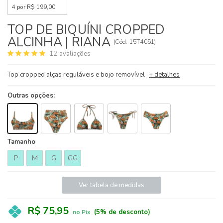
4 por R$ 199,00
TOP DE BIQUÍNI CROPPED
ALCINHA | RIANA
(
Cód.
15T4051
)
12
avaliações
Top cropped alças reguláveis e bojo removível
+ detalhes
Outras opções:
Tamanho
P
M
G
GG
Ver tabela de medidas
R$ 75,95
(5% de desconto)
no Pix