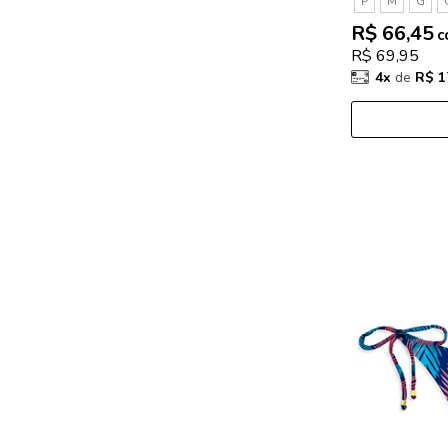
P
M
G
R$ 66,45
c
R$ 69,95
4x
de
R$ 1