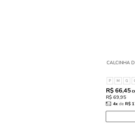
CALCINHA DE
P
M
G
R$ 66,45
c
R$ 69,95
4x
de
R$ 1