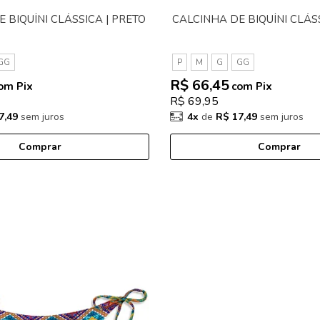
 BIQUÍNI CLÁSSICA | PRETO
CALCINHA DE BIQUÍNI CLÁSS
GG
P
M
G
GG
R$ 66,45
om Pix
com Pix
R$ 69,95
7,49
sem juros
4x
de
R$ 17,49
sem juros
Comprar
Comprar