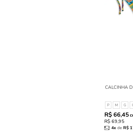
CALCINHA DE
P
M
G
R$ 66,45
c
R$ 69,95
4x
de
R$ 1