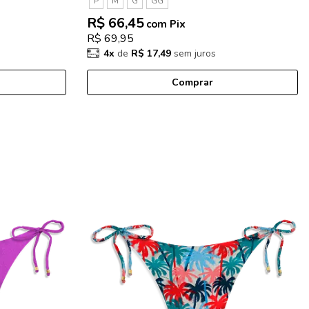
P
M
G
GG
R$ 66,45
com Pix
R$ 69,95
4x
de
R$ 17,49
sem juros
Comprar