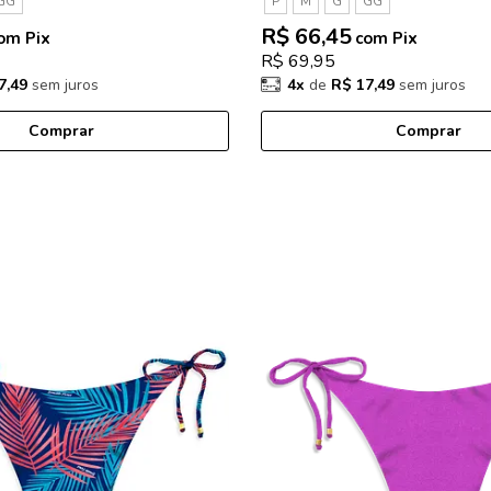
GG
P
M
G
GG
R$ 66,45
om Pix
com Pix
R$ 69,95
7,49
sem juros
4x
de
R$ 17,49
sem juros
Comprar
Comprar