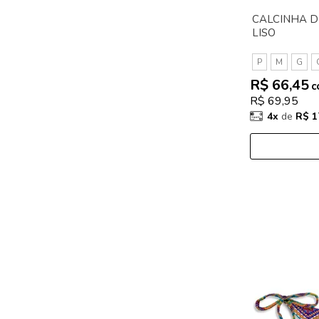
CALCINHA DE
LISO
P
M
G
R$ 66,45
c
R$ 69,95
4x
de
R$ 1