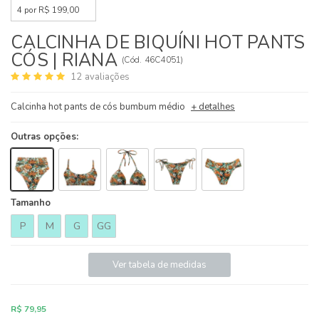
4 por R$ 199,00
CALCINHA DE BIQUÍNI HOT PANTS
CÓS | RIANA
(
Cód.
46C4051
)
12
avaliações
Calcinha hot pants de cós bumbum médio
+ detalhes
Outras opções:
Tamanho
P
M
G
GG
Ver tabela de medidas
R$ 79,95