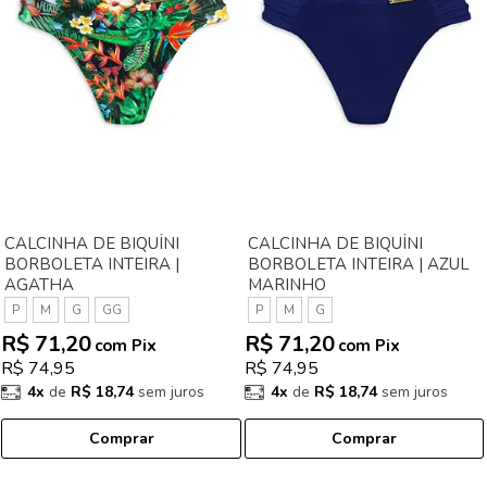
CALCINHA DE BIQUÍNI
CALCINHA DE BIQUÍNI
BORBOLETA INTEIRA |
BORBOLETA INTEIRA | AZUL
AGATHA
MARINHO
P
M
G
GG
P
M
G
R$ 71,20
R$ 71,20
com Pix
com Pix
R$ 74,95
R$ 74,95
4x
de
R$ 18,74
sem juros
4x
de
R$ 18,74
sem juros
Comprar
Comprar