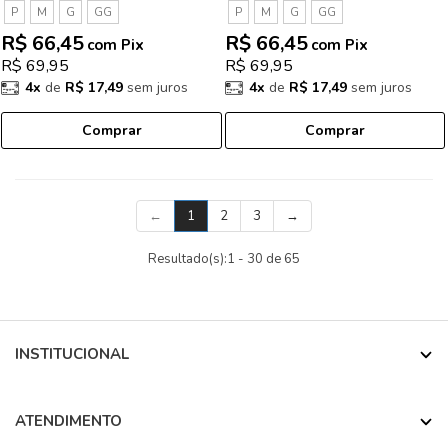
P
M
G
GG
P
M
G
GG
R$ 66,45
R$ 66,45
com Pix
com Pix
R$ 69,95
R$ 69,95
4x
de
R$ 17,49
sem juros
4x
de
R$ 17,49
sem juros
Comprar
Comprar
(current)
←
1
2
3
→
Resultado(s):
1
-
30
de
65
INSTITUCIONAL
ATENDIMENTO