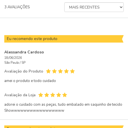
ORDENAR
3
AVALIAÇÕES
AVALIAÇÕES
POR
Eu recomendo este produto
Alessandra Cardoso
18/06/2026
São Paulo /
SP
Avaliação do Produto
amei o produto e todo cuidado
Avaliação da Loja
adorei o cuidado com as peças, tudo embalado em saquinho de tecido
Showwwwwwwwwwwwwwwww