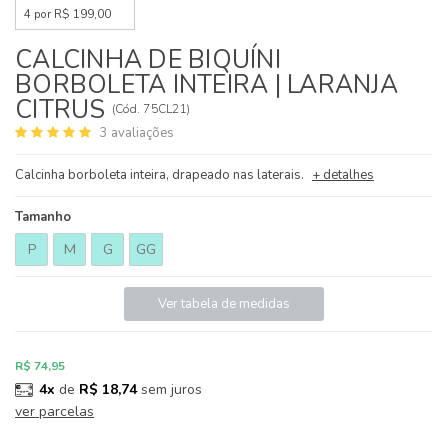
4 por R$ 199,00
CALCINHA DE BIQUÍNI
BORBOLETA INTEIRA | LARANJA
CITRUS
(
Cód.
75CL21
)
3
avaliações
Calcinha borboleta inteira, drapeado nas laterais.
+ detalhes
Tamanho
P
M
G
GG
Ver tabela de medidas
R$ 74,95
4x
de
R$ 18,74
sem juros
ver parcelas