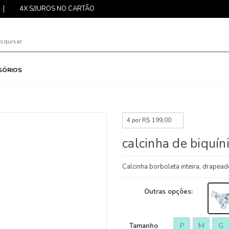
4X S/JUROS NO CARTÃO
SÓRIOS
4 por R$ 199,00
calcinha de biquíni
Calcinha borboleta inteira, drapead
Outras opções:
P
M
G
Tamanho