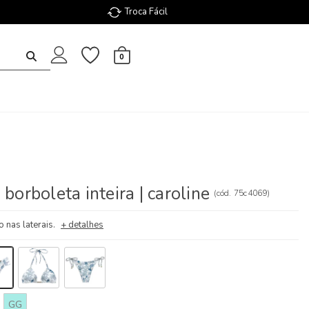
Troca Fácil
0
 borboleta inteira | caroline
(
cód.
75c4069
)
o nas laterais.
+ detalhes
GG