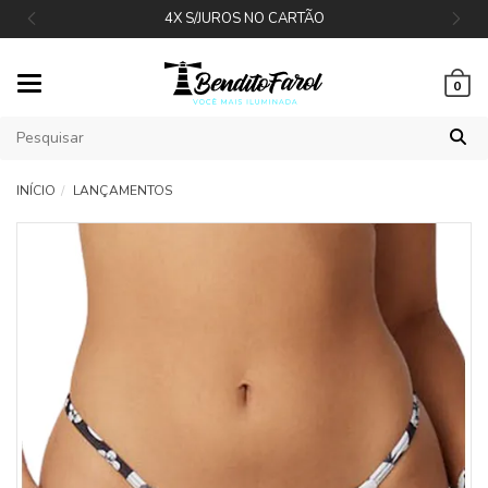
4X S/JUROS NO CARTÃO
Mudar
0
navegação
INÍCIO
LANÇAMENTOS