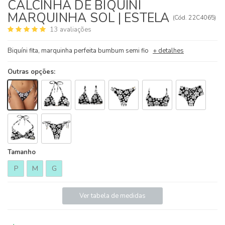
CALCINHA DE BIQUÍNI
MARQUINHA SOL | ESTELA
(
Cód.
22C4065
)
13
avaliações
Biquíni fita, marquinha perfeita bumbum semi fio
+ detalhes
Outras opções:
Tamanho
P
M
G
Ver tabela de medidas