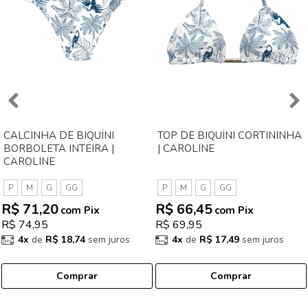
CALCINHA DE BIQUÍNI
TOP DE BIQUÍNI CORTININHA
BORBOLETA INTEIRA |
| CAROLINE
CAROLINE
P
M
G
GG
P
M
G
GG
R$ 71,20
R$ 66,45
com Pix
com Pix
R$ 74,95
R$ 69,95
4x
de
R$ 18,74
sem juros
4x
de
R$ 17,49
sem juros
Comprar
Comprar