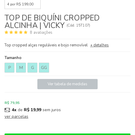
4 por R$ 199,00
TOP DE BIQUÍNI CROPPED
ALCINHA | VICKY
(
Cód.
15T107
)
8
avaliações
Top cropped alças reguláveis e bojo removível
+ detalhes
Tamanho
P
M
G
GG
Ver tabela de medidas
R$ 79,95
4x
de
R$ 19,99
sem juros
ver parcelas