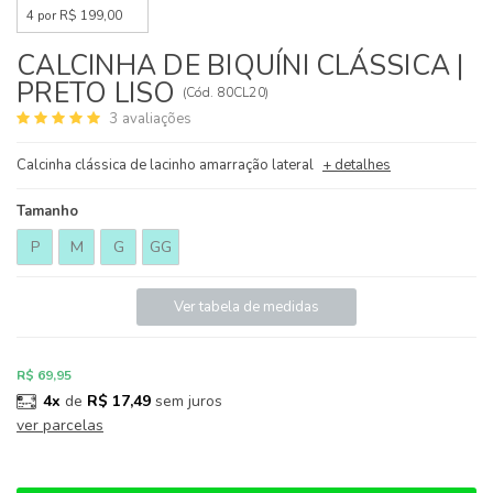
4 por R$ 199,00
CALCINHA DE BIQUÍNI CLÁSSICA |
PRETO LISO
(
Cód.
80CL20
)
3
avaliações
Calcinha clássica de lacinho amarração lateral
+ detalhes
Tamanho
P
M
G
GG
Ver tabela de medidas
R$ 69,95
4x
de
R$ 17,49
sem juros
ver parcelas