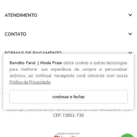
ATENDIMENTO
CONTATO
FORMAS DE PAGAMENTO
Bendito Farol | Moda Praia
utiliza cookies e outras tecnologias
para melhorar sua experiência de compra e personalizar
SELOS
anúncios, ao continuar navegando você concorda com nossa
Política de Privacidade
.
continuar e fechar
Bendito Farol / CNPJ: 19.639.511/0001-86
Endereço: Alameda Santa Maria, 106 Lote 15 Setor Sul Luziânia - GO
CEP: 72801-730