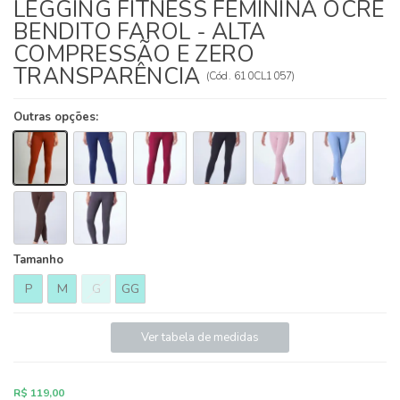
LEGGING FITNESS FEMININA OCRE
BENDITO FAROL - ALTA
COMPRESSÃO E ZERO
TRANSPARÊNCIA
(
Cód.
610CL1057
)
Outras opções:
Tamanho
P
M
G
GG
Ver tabela de medidas
R$ 119,00