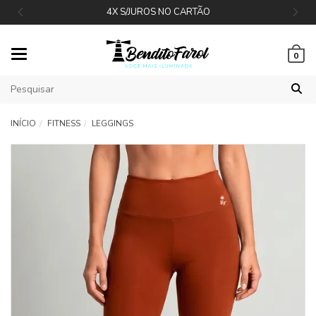
4X S/JUROS NO CARTÃO
Mudar
0
navegação
INÍCIO
FITNESS
LEGGINGS