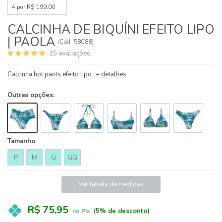
4 por R$ 199,00
CALCINHA DE BIQUÍNI EFEITO LIPO
| PAOLA
(
Cód.
58C88
)
15
avaliações
Calcinha hot pants efeito lipo
+ detalhes
Outras opções:
Tamanho
P
M
G
GG
Ver tabela de medidas
R$ 75,95
(5% de desconto)
no Pix