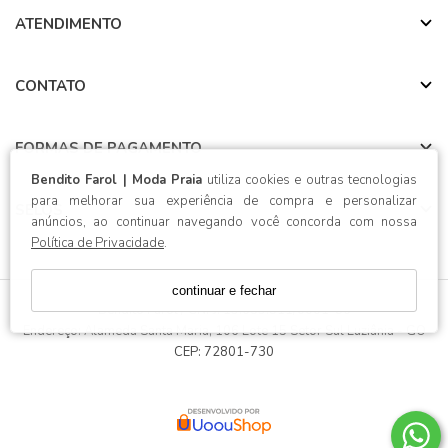
ATENDIMENTO
CONTATO
FORMAS DE PAGAMENTO
Bendito Farol | Moda Praia
utiliza cookies e outras tecnologias
para melhorar sua experiência de compra e personalizar
SELOS
anúncios, ao continuar navegando você concorda com nossa
Política de Privacidade
.
continuar e fechar
Bendito Farol / CNPJ: 19.639.511/0001-86
Endereço: Alameda Santa Maria, 106 Lote 15 Setor Sul Luziânia - GO
CEP: 72801-730