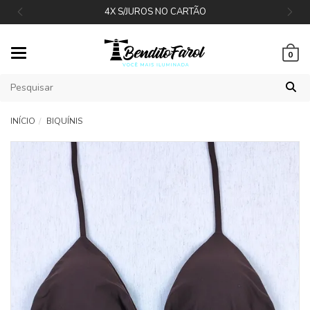
4X S/JUROS NO CARTÃO
Mudar
0
navegação
INÍCIO
BIQUÍNIS