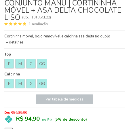
CONJUNTO MANU | CORTININHA
MÓVEL + ASA DELTA CHOCOLATE
LISO
(
Cód.
10T35CL22
)
1
avaliação
Cortininha móvel, bojo removível e calcinha asa delta fio duplo
+ detalhes
Top
P
M
G
GG
Calcinha
P
M
G
GG
Ver tabela de medidas
De:
R$ 139,90
R$ 94,90
(5% de desconto)
no Pix