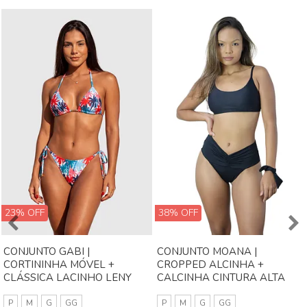
23% OFF
38% OFF
CONJUNTO GABI |
CONJUNTO MOANA |
CORTININHA MÓVEL +
CROPPED ALCINHA +
CLÁSSICA LACINHO LENY
CALCINHA CINTURA ALTA
EFEITO LIPO PRETO LISO
P
M
G
GG
P
M
G
GG