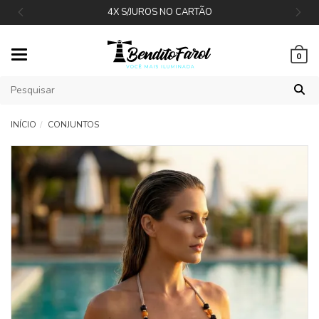
4X S/JUROS NO CARTÃO
Mudar
0
navegação
INÍCIO
CONJUNTOS