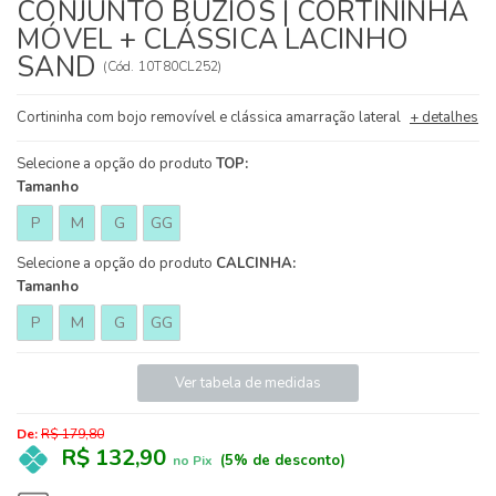
CONJUNTO BÚZIOS | CORTININHA
MÓVEL + CLÁSSICA LACINHO
SAND
(
Cód.
10T80CL252
)
Cortininha com bojo removível e clássica amarração lateral
+ detalhes
Selecione a opção do produto
TOP:
Tamanho
P
M
G
GG
Selecione a opção do produto
CALCINHA:
Tamanho
P
M
G
GG
Ver tabela de medidas
De:
R$ 179,80
R$ 132,90
(5% de desconto)
no Pix